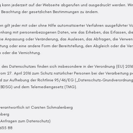
 kann jederzeit auf der Webseite abgerufen und ausgedruckt werden. Wir 
r Beachtung der gesetzlichen Bestimmungen zu ändern.
en gilt jeder mit oder ohne Hilfe automatisierter Verfahren ausgeführter 
hang mit personenbezogenen Daten, wie das Erheben, das Erfassen, die
die Anpassung oder Veränderung, das Auslesen, das Abfragen, die Verwe
itung oder eine andere Form der Bereitstellung, den Abgleich oder die Ver
 oder die Vernichtung.
 des Datenschutzes finden sich insbesondere in der Verordnung (EU) 201
om 27. April 2016 zum Schutz natürlicher Personen bei der Verarbeitung
nd zur Aufhebung der Richtlinie 95/46/EG („Datenschutz-Grundverordnun
(BDSG) und dem Telemediengesetz (TMG).
verantwortlich ist Carsten Schmalenberg
nberg
Anfragen zum Datenschutz)
 635 88