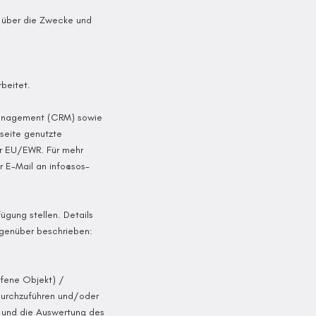
en über die Zwecke und
beitet.
nmanagement (CRM) sowie
bseite genutzte
der EU/EWR. Für mehr
er E-Mail an
info@sos-
ügung stellen. Details
egenüber beschrieben:
ffene Objekt) /
durchzuführen und/oder
r und die Auswertung des