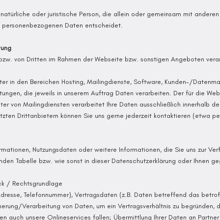
e natürliche oder juristische Person, die allein oder gemeinsam mit ander
on personenbezogenen Daten entscheidet.
tung
bzw. von Dritten im Rahmen der Webseite bzw. sonstigen Angeboten verar
ieter in den Bereichen Hosting, Mailingdienste, Software, Kunden-/Date
tungen, die jeweils in unserem Auftrag Daten verarbeiten. Der für die We
ter von Mailingdiensten verarbeitet Ihre Daten ausschließlich innerhalb 
tzten Drittanbietern können Sie uns gerne jederzeit kontaktieren (etwa p
rmationen, Nutzungsdaten oder weitere Informationen, die Sie uns zur Verf
nden Tabelle bzw. wie sonst in dieser Datenschutzerklärung oder Ihnen g
ck / Rechtsgrundlage
dresse, Telefonnummer), Vertragsdaten (z.B. Daten betreffend das betro
erung/Verarbeitung von Daten, um ein Vertragsverhältnis zu begründen, 
en auch unsere Onlineservices fallen; Übermittlung Ihrer Daten an Partne