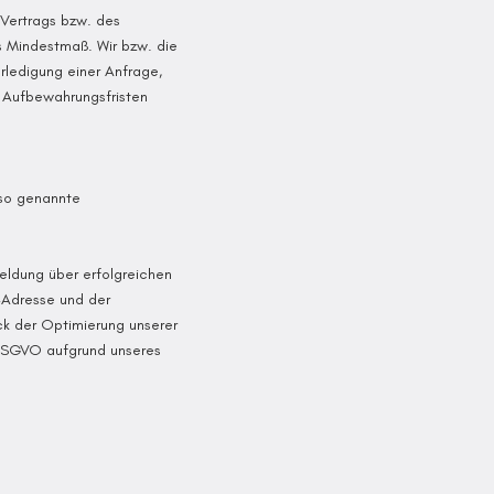
 Vertrags bzw. des
s Mindestmaß. Wir bzw. die
rledigung einer Anfrage,
r Aufbewahrungsfristen
(so genannte
ldung über erfolgreichen
P-Adresse und der
k der Optimierung unserer
 f DSGVO aufgrund unseres