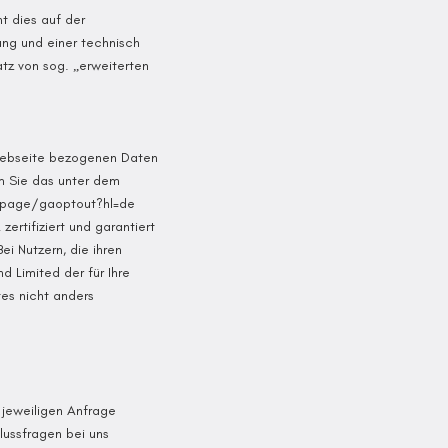
t dies auf der
rung und einer technisch
tz von sog. „erweiterten
 Webseite bezogenen Daten
em Sie das unter dem
lpage/gaoptout?hl=de
rtifiziert und garantiert
Bei Nutzern, die ihren
 Limited der für Ihre
es nicht anders
 jeweiligen Anfrage
lussfragen bei uns