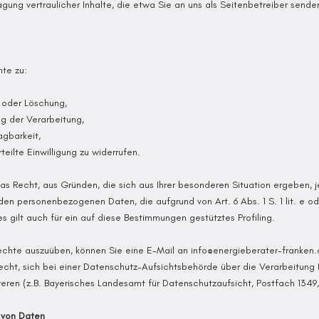
gung vertraulicher Inhalte, die etwa Sie an uns als Seitenbetreiber sende
te zu:
 oder Löschung,
g der Verarbeitung,
gbarkeit,
teilte Einwilligung zu widerrufen.
as Recht, aus Gründen, die sich aus Ihrer besonderen Situation ergeben, 
den personenbezogenen Daten, die aufgrund von Art. 6 Abs. 1 S. 1 lit. e o
s gilt auch für ein auf diese Bestimmungen gestütztes Profiling.
chte auszuüben, können Sie eine E-Mail an
info@energieberater-franken
cht, sich bei einer Datenschutz-Aufsichtsbehörde über die Verarbeitung
ren (z.B. Bayerisches Landesamt für Datenschutzaufsicht, Postfach 1349
 von Daten