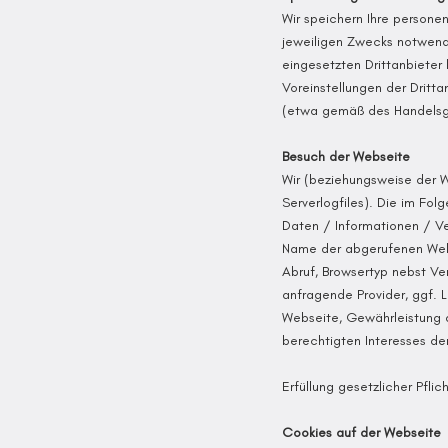
Wir speichern Ihre persone
jeweiligen Zwecks notwendi
eingesetzten Drittanbieter
Voreinstellungen der Dritt
(etwa gemäß des Handelsge
Besuch der Webseite
Wir (beziehungsweise der 
Serverlogfiles). Die im Fo
Daten / Informationen / V
Name der abgerufenen Webs
Abruf, Browsertyp nebst Ver
anfragende Provider, ggf.
Webseite, Gewährleistung de
berechtigten Interesses de
Erfüllung gesetzlicher Pfli
Cookies auf der Webseite