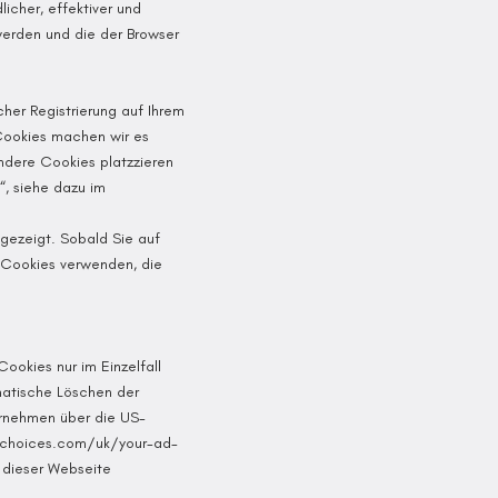
cher, effektiver und
werden und die der Browser
cher Registrierung auf Ihrem
Cookies machen wir es
ndere Cookies platzzieren
“, siehe dazu im
gezeigt. Sobald Sie auf
 Cookies verwenden, die
ookies nur im Einzelfall
matische Löschen der
ernehmen über die US-
echoices.com/uk/your-ad-
t dieser Webseite