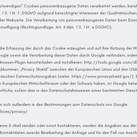
notwendigen“ Cookies personenbezogene Daten verarbeitet werden, beruh
 1 S. 1 lit. f. DSGVO aufgrund berechtigter Interessen der Qualitätssiche
 der Webseite. Die Verarbeitung von personenbezogenen Daten beim Einsa
inwilligung (Rechtsgrundlage: Art. 6 Abs. 1 S. 1 lit. a DSGVO).
 die Erfassung der durch das Cookie erzeugten und auf Ihre Nutzung der
Google sowie die Verarbeitung dieser Daten durch Google verhindern, ind
rowser-Plugin herunterladen und installieren:
http://tools.google.com/d
kommen „Privacy Shield“ zwischen der Europäischen Union und den USA ze
opäischen Datenschutzvorgaben (siehe:
https://www.privacyshield.gov/
). 
 Europäischen Wirtschaftsraum oder der Schweiz haben, ist Google Ireland
tliche, sofern dies in den Datenschutzhinweisen eines bestimmten Dienst
en sich außerdem in den Bestimmungen zum Datenschutz von Google:
icies/privacy
/
eine E-Mail senden oder sonst kontaktieren, werden die Angaben aus der
Kontaktdaten zwecks Bearbeitung der Anfrage und für den Fall von Ansch