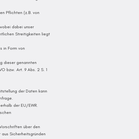
n Pflichten (z.B. von
wobei dabei unser
ichen Streitigkeiten liegt
s in Form von
ung dieser genannten
VO bzw. Art. 9 Abs. 2 S. 1
eitstellung der Daten kann
nfrage.
nnerhalb der EU/EWR.
ischen
Vorschriften über den
t aus Sicherheitsgründen